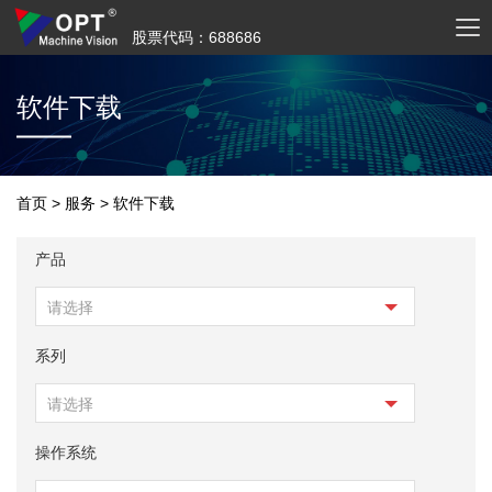
股票代码：688686
软件下载
首页
>
服务
>
软件下载
产品
请选择
系列
请选择
操作系统