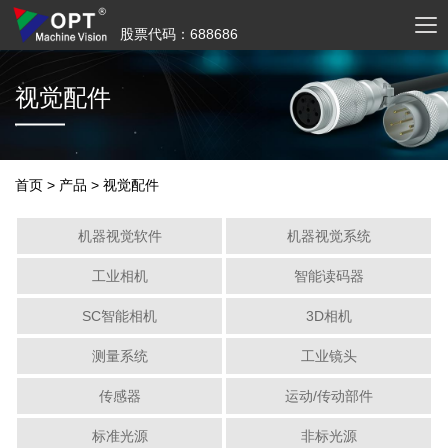
股票代码：688686
视觉配件
首页
>
产品
>
视觉配件
机器视觉软件
机器视觉系统
工业相机
智能读码器
SC智能相机
3D相机
测量系统
工业镜头
传感器
运动/传动部件
标准光源
非标光源