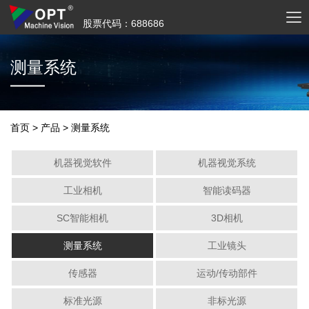
股票代码：688686
测量系统
首页
>
产品
>
测量系统
机器视觉软件
机器视觉系统
工业相机
智能读码器
SC智能相机
3D相机
测量系统
工业镜头
传感器
运动/传动部件
标准光源
非标光源