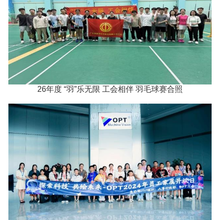
26年度 “羽”乐无限 工会相伴 羽毛球赛合照