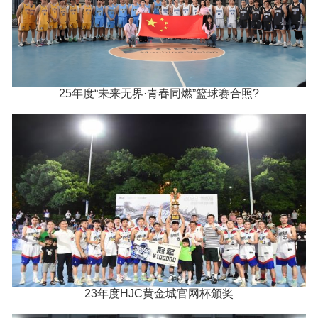
25年度“未来无界·青春同燃”篮球赛合照?
23年度HJC黄金城官网杯颁奖