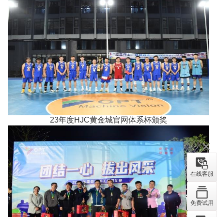
23年度HJC黄金城官网体系杯颁奖
在线客服
免费试用