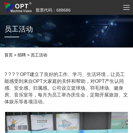
股票代码：688686
员工活动
首页
>
招聘
>
员工活动
? ? ? ? OPT建立了良好的工作、学习、生活环境，让员工
能感受到来自OPT大家庭的关怀和帮助，对OPT产生认同
感、安全感、归属感。公司设立篮球场、羽毛球场、健身
房、音乐室等，每月为员工举办庆生会，定期开展旅游、文
体娱乐等各项活动。